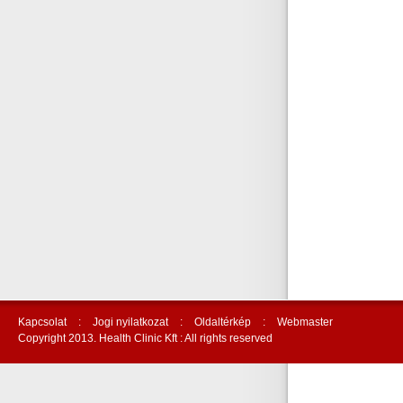
Kapcsolat
:
Jogi nyilatkozat
:
Oldaltérkép
:
Webmaster
Copyright 2013. Health Clinic Kft : All rights reserved